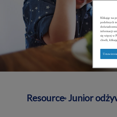
Klikając na p
podobnych te
doświadczenia
informacji u
się więcej w 
chwili, klikaj
Ustawieni
Resource
Junior odżyw
®