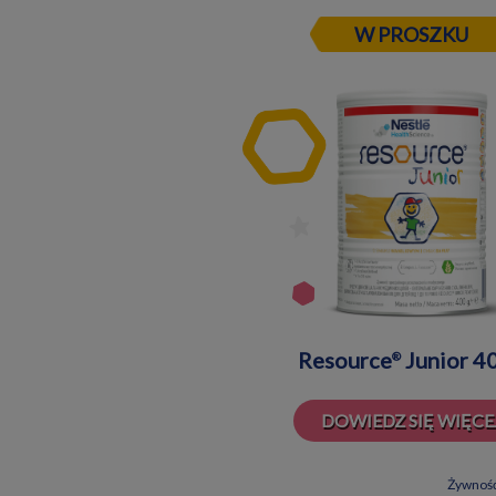
W PROSZKU
Resource
Junior 4
®
DOWIEDZ SIĘ WIĘCE
Żywność