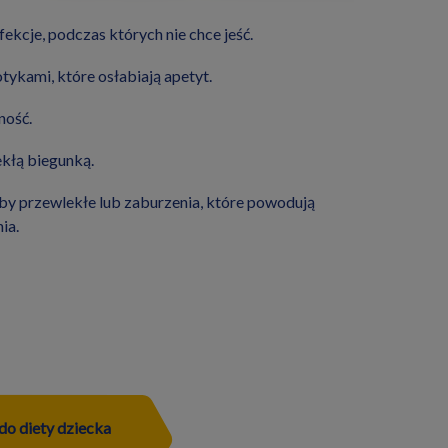
ekcje, podczas których nie chce jeść.
tykami, które osłabiają apetyt.
ność.
ekłą biegunką.
oby przewlekłe lub zaburzenia, które powodują
ia.
do diety dziecka