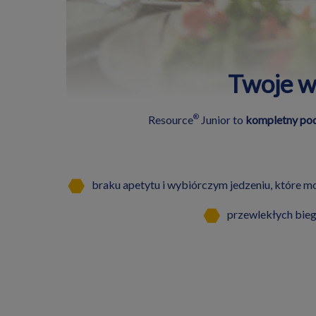
Twoje w
®
Resource
Junior to
kompletny pod
braku apetytu i wybiórczym jedzeniu, które 
przewlekłych bie