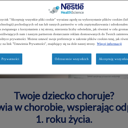
rzycisk “Akceptuję wszystkie pliki cookie” wyrażasz zgodę na wykorzystanie plików cookies (lu
chnologii) pochodzących od nas lub naszych partnerów w celu zoptymalizowania i udoskonalen
 związanego z korzystaniem z tej strony, mierzenia liczby odwiedzin, jak również w celu groma
możliwiających nam i naszym partnerom dostarczanie reklam dostosowanych do Twoich zainter
Polityce prywatności. Możesz ustawić swoje preferencje w zakresie plików cookies tutaj, jak rów
ąc na link "Ustawienia Prywatności", znajdujący się na dole naszej strony.
Więcej informacji
a Prywatności
Odrzucenie wszystkich
Akceptuję wszystkie
Twoje dziecko choruje?
ia w chorobie, wspierając od
1. roku życia.