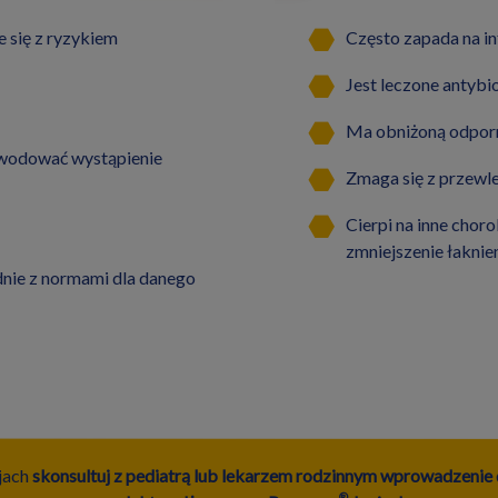
że się z ryzykiem
Często zapada na inf
Jest leczone antybio
Ma obniżoną odpor
owodować wystąpienie
Zmaga się z przewl
Cierpi na inne chor
zmniejszenie łaknien
dnie z normami dla danego
jach
skonsultuj z pediatrą lub lekarzem rodzinnym wprowadzenie 
®