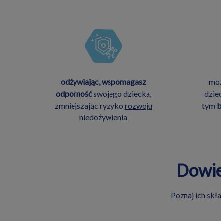
odżywiając, wspomagasz
moż
odporność
swojego dziecka,
dzie
zmniejszając ryzyko
rozwoju
tym
b
niedożywienia
Dowie
Poznaj ich skł