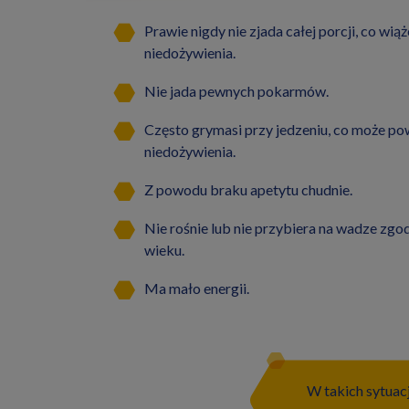
Prawie nigdy nie zjada całej porcji, co wią
niedożywienia.
Nie jada pewnych pokarmów.
Często grymasi przy jedzeniu, co może p
niedożywienia.
Z powodu braku apetytu chudnie.
Nie rośnie lub nie przybiera na wadze zgo
wieku.
Ma mało energii.
W takich sytuac