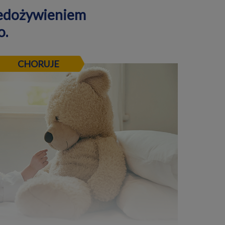
iedożywieniem
o.
CHORUJE