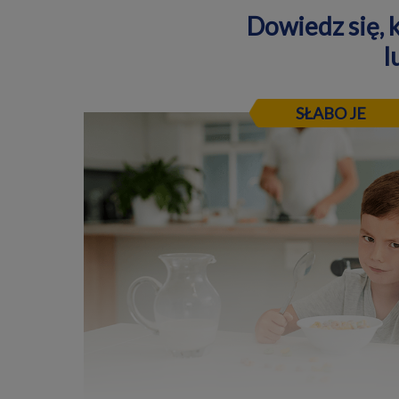
Dowiedz się,
l
SŁABO JE