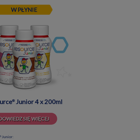
W PŁYNIE
urce
Junior 4 x 200ml
®
DOWIEDZ SIĘ WIĘCEJ
Junior:
®