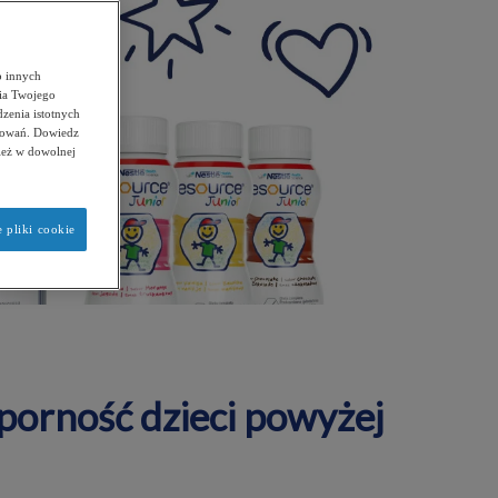
b innych
ia Twojego
dzenia istotnych
esowań. Dowiedz
nież w dowolnej
 pliki cookie
porność dzieci powyżej