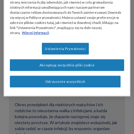
strony, mierzenia liczby odwiedzin, jak również w celu gromadzenia
istotnych informacji umożliwiających nam i naszym partnerom
dostarczanie reklam dostosowanych do Twoich zainteresowań. Dowiedz
się więcej w Polityce prywatności. Możesz ustawić swoje preferencje w
zakresie plików cookies tutaj, jak również w dowolnej chwili, klikając na
link "Ustawienia Prywatności", znajdujący się na dole naszej
strony.
Więcej informacji
Ustawienia Prywatności
Akceptuję wszystkie pliki cookie
Odrzucenie wszystkich
Z infekcji w infekcję
Okres przeziębień dla niektórych maluchów i ich
rodziców to nieustanna walka z infekcjami, a każda
kolejna powoduje, że złapanie następnej staje się
niestety prostsze. W artykule znajdziesz wskazówki, jak
sobie radzić w czasie infekcji, by wspomóc organizm