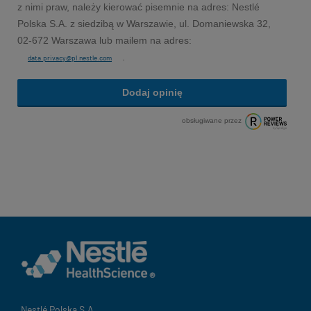
z nimi praw, należy kierować pisemnie na adres: Nestlé
Polska S.A. z siedzibą w Warszawie, ul. Domaniewska 32,
02-672 Warszawa lub mailem na adres:
.
data.privacy@pl.nestle.com
Dodaj opinię
obsługiwane przez
Nestlé Polska S.A.