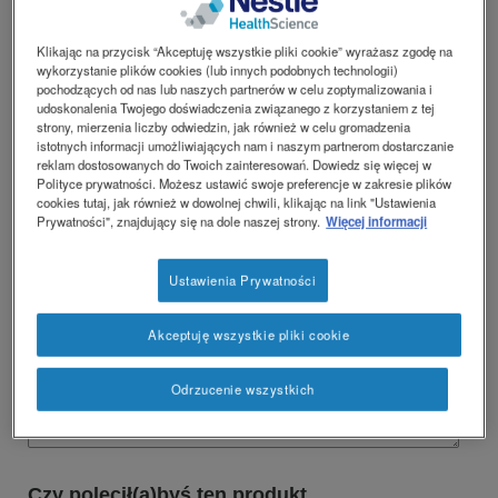
*
Odpowiedź wymagana
Social
KONTAKT
Contact
Klikając na przycisk “Akceptuję wszystkie pliki cookie” wyrażasz zgodę na
revamp
revamp
Tytuł opinii
*
wykorzystanie plików cookies (lub innych podobnych technologii)
Przełącz tryb
v2
pochodzących od nas lub naszych partnerów w celu zoptymalizowania i
udoskonalenia Twojego doświadczenia związanego z korzystaniem z tej
strony, mierzenia liczby odwiedzin, jak również w celu gromadzenia
istotnych informacji umożliwiających nam i naszym partnerom dostarczanie
reklam dostosowanych do Twoich zainteresowań. Dowiedz się więcej w
Twoja ocena
*
Polityce prywatności. Możesz ustawić swoje preferencje w zakresie plików
Dawać
Dawać
Dawać
Dawać
Dawać
cookies tutaj, jak również w dowolnej chwili, klikając na link "Ustawienia
Twoja
Twoja
Twoja
Twoja
Twoja
Prywatności", znajdujący się na dole naszej strony.
Więcej informacji
ocena
ocena
ocena
ocena
ocena
1
2
3
4
5
star
stars
stars
stars
stars
Ustawienia Prywatności
Komentarz
*
Akceptuję wszystkie pliki cookie
Odrzucenie wszystkich
Czy polecił(a)byś ten produkt