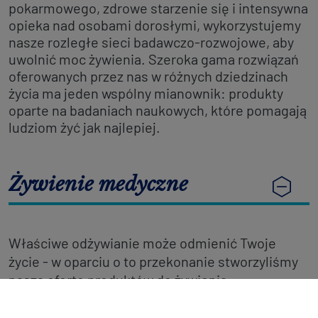
pokarmowego, zdrowe starzenie się i intensywna
opieka nad osobami dorosłymi, wykorzystujemy
nasze rozległe sieci badawczo-rozwojowe, aby
uwolnić moc żywienia. Szeroka gama rozwiązań
oferowanych przez nas w różnych dziedzinach
życia ma jeden wspólny mianownik: produkty
oparte na badaniach naukowych, które pomagają
ludziom żyć jak najlepiej.
Żywienie medyczne
Właściwe odżywianie może odmienić Twoje
życie - w oparciu o to przekonanie stworzyliśmy
naszą ofertę produktów do żywienia
medycznego. Nasze produkty wspierają osoby
cierpiące na określone zaburzenia zdrowotne lub