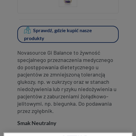
Social
KONTAKT
Contact
revamp
revamp
Przełącz tryb
v2
Sprawdź, gdzie kupić nasze
produkty
Novasource Gi Balance to żywność
specjalnego przeznaczenia medycznego
do postępowania dietetycznego u
pacjentów ze zmniejszoną tolerancją
glukozy, np. w cukrzycy oraz w stanach
niedożywienia lub ryzyku niedożywienia u
pacjentów z zaburzeniami żołądkowo-
jelitowymi, np. biegunka. Do podawania
przez zgłębnik.
Smak Neutralny