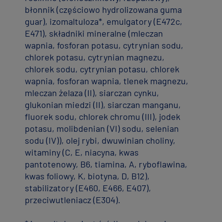
błonnik (częściowo hydrolizowana guma
guar), izomaltuloza*, emulgatory (E472c,
E471), składniki mineralne (mleczan
wapnia, fosforan potasu, cytrynian sodu,
chlorek potasu, cytrynian magnezu,
chlorek sodu, cytrynian potasu, chlorek
wapnia, fosforan wapnia, tlenek magnezu,
mleczan żelaza (II), siarczan cynku,
glukonian miedzi (II), siarczan manganu,
fluorek sodu, chlorek chromu (III), jodek
potasu, molibdenian (VI) sodu, selenian
sodu (IV)), olej rybi, dwuwinian choliny,
witaminy (C, E, niacyna, kwas
pantotenowy, B6, tiamina, A, ryboflawina,
kwas foliowy, K, biotyna, D, B12),
stabilizatory (E460, E466, E407),
przeciwutleniacz (E304).