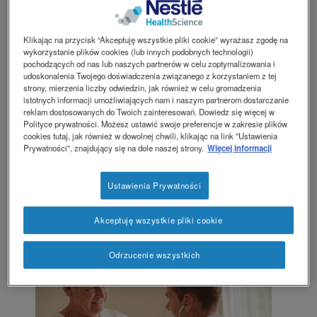
Cechy produktu
Klikając na przycisk “Akceptuję wszystkie pliki cookie” wyrażasz zgodę na
wykorzystanie plików cookies (lub innych podobnych technologii)
Novasource Gi Balance to kompletna pod
pochodzących od nas lub naszych partnerów w celu zoptymalizowania i
względem odżywczym dieta
ze specjalnym
udoskonalenia Twojego doświadczenia związanego z korzystaniem z tej
strony, mierzenia liczby odwiedzin, jak również w celu gromadzenia
profilem węglowodanów, z dodatkiem
istotnych informacji umożliwiających nam i naszym partnerom dostarczanie
rozpuszczalnego błonnika PHGG.
reklam dostosowanych do Twoich zainteresowań. Dowiedz się więcej w
Polityce prywatności. Możesz ustawić swoje preferencje w zakresie plików
Do postępowania w
cookies tutaj, jak również w dowolnej chwili, klikając na link "Ustawienia
Prywatności", znajdujący się na dole naszej strony.
Więcej informacji
stanach niedożywienia
Ustawienia Prywatności
i/lub ryzyka
niedożywienia, np.:
Akceptuję wszystkie pliki cookie
Odrzucenie wszystkich