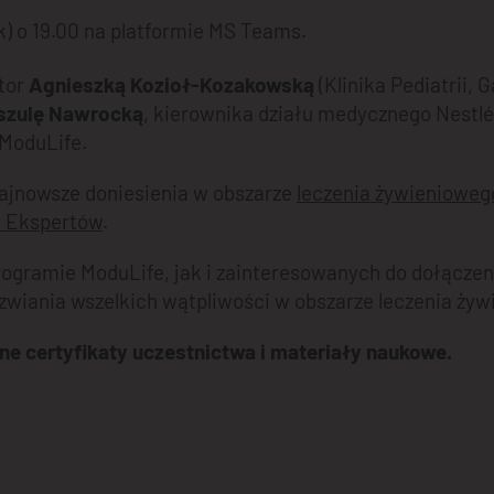
k) o 19.00 na platformie MS Teams.
tor
Agnieszką Kozioł-Kozakowską
(Klinika Pediatrii, 
szulę Nawrocką
, kierownika działu medycznego Nestlé
 ModuLife.
ajnowsze doniesienia w obszarze
leczenia żywienioweg
y Ekspertów
.
rogramie ModuLife, jak i zainteresowanych do dołącze
rozwiania wszelkich wątpliwości w obszarze leczenia ży
e certyfikaty uczestnictwa i materiały naukowe.