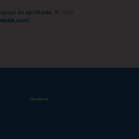
ołączyć do spotkania
. W razie
nestle.com
).
Facebook