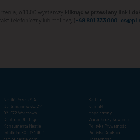
rzenia, o 19.00 wystarczy
kliknąć w przesłany link i d
kt telefoniczny lub mailowy (
+48 801 333 000
;
cs@pl.
Terms
Nestlé Polska S.A.
Kariera
Ul. Domaniewska 32
Kontakt
&
02-672 Warszawa
Mapa strony
Condition
Centrum Obsługi
Warunki użytkowania
footer
Konsumenta Nestlé
Polityka Prywatności
Infolinia: 800 174 902
Polityka Cookies
cs@pl.nestle.com
Dostępność