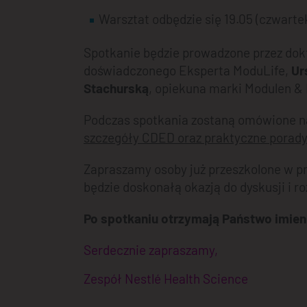
Warsztat odbędzie się 19.05 (czwarte
Spotkanie będzie prowadzone przez dok
doświadczonego Eksperta ModuLife,
Ur
Stachurską
, opiekuna marki Modulen &
Podczas spotkania zostaną omówione n
szczegóły CDED oraz praktyczne porad
Zapraszamy osoby już przeszkolone w p
będzie doskonałą okazją do dyskusji i 
Po spotkaniu otrzymają Państwo imienn
Serdecznie zapraszamy,
Zespół Nestlé Health Science