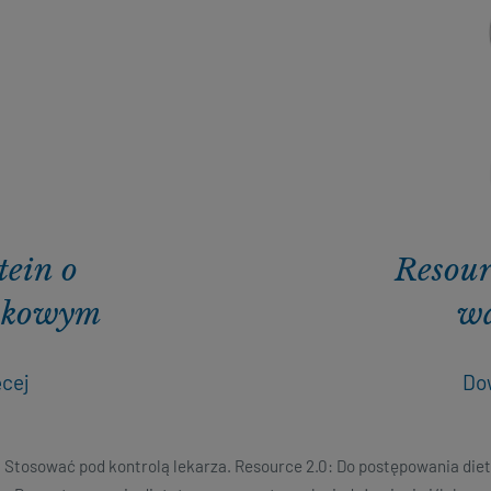
tein o
Resour
wkowym
w
ęcej
Dow
Stosować pod kontrolą lekarza. Resource 2.0: Do postępowania diet