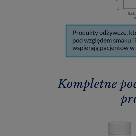
Kompletne po
pr