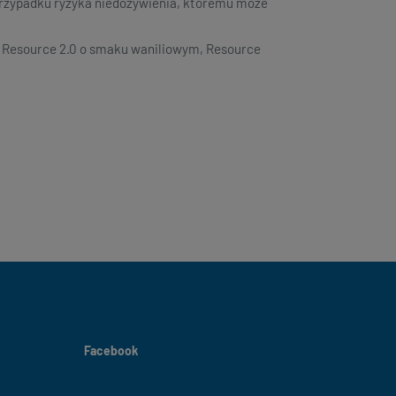
przypadku ryzyka niedożywienia, któremu może
 Resource 2.0 o smaku waniliowym, Resource
Facebook