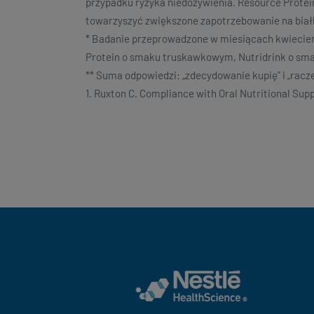
przypadku ryzyka niedożywienia. Resource Protei
towarzyszyć zwiększone zapotrzebowanie na biał
* Badanie przeprowadzone w miesiącach kwiecień
Protein o smaku truskawkowym, Nutridrink o sm
** Suma odpowiedzi: „zdecydowanie kupię” i „racze
1. Ruxton C. Compliance with Oral Nutritional Sup