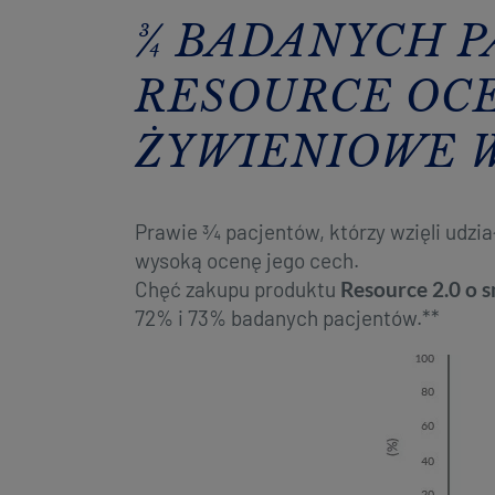
¾ BADANYCH 
RESOURCE OCE
ŻYWIENIOWE W
Prawie ¾ pacjentów, którzy wzięli udz
wysoką ocenę jego cech.
Chęć zakupu produktu
Resource 2.0 o
72% i 73% badanych pacjentów.**