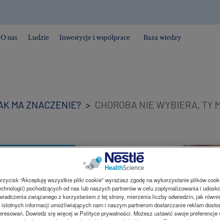
O nas
Ludzie
Inwestycje i współprace
Baza wiedzy
AK MA ZNACZENIE?
CHOROBA NIE WYBIERA, TY 
przycisk “Akceptuję wszystkie pliki cookie” wyrażasz zgodę na wykorzystanie plików cook
chnologii) pochodzących od nas lub naszych partnerów w celu zoptymalizowania i udosk
iadczenia związanego z korzystaniem z tej strony, mierzenia liczby odwiedzin, jak równi
istotnych informacji umożliwiających nam i naszym partnerom dostarczanie reklam dost
eresowań. Dowiedz się więcej w Polityce prywatności. Możesz ustawić swoje preferencje 