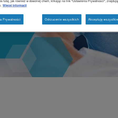
s tutaj, jak również w dowolnej chwili, klikając na link "Ustawienia Prywatności", znajdują
y.
Więcej informacji
ia Prywatności
Odrzucenie wszystkich
Akceptuję wszystkie