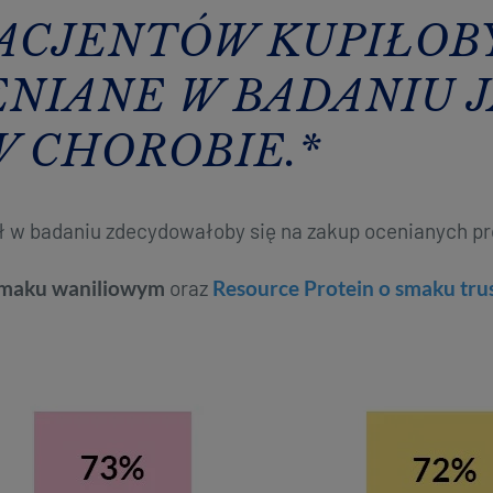
PACJENTÓW KUPIŁOB
NIANE W BADANIU 
 CHOROBIE.*
iał w badaniu zdecydowałoby się na zakup ocenianych 
 smaku waniliowym
oraz
Resource Protein o smaku t