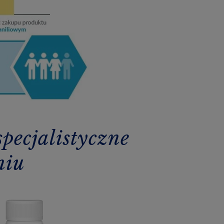
ecjalistyczne
niu