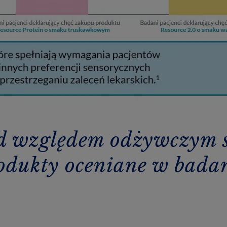
d względem odżywczym sp
odukty oceniane w bada