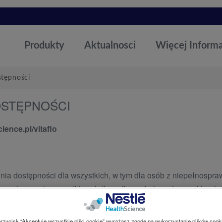
Produkty
Aktualnosci
Więcej Informa
tępności
OSTĘPNOŚCI
ience.pl/vitaflo
enia dostępności dla wszystkich, w tym dla osób z niepełnosp
uzywna i pozwala wszystkim użytkownikom skutecznie uzyskiwać do
wiadczeń dla wszystkich, stosując odpowiednie standardy dostę
przycisk “Akceptuję wszystkie pliki cookie” wyrażasz zgodę na wykorzystanie plików cook