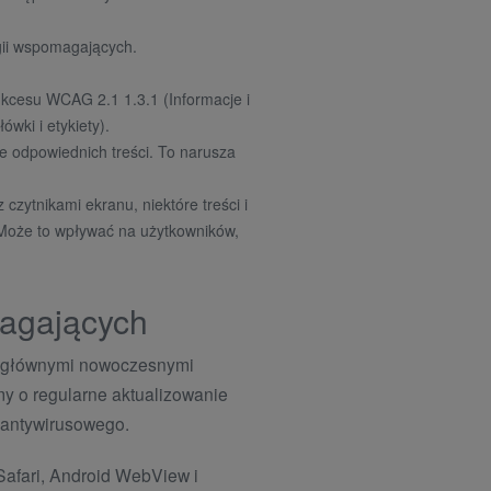
ogii wspomagających.
sukcesu WCAG 2.1 1.3.1 (Informacje i
wki i etykiety).
ie odpowiednich treści. To narusza
zytnikami ekranu, niektóre treści i
 Może to wpływać na użytkowników,
magających
z głównymi nowoczesnymi
my o regularne aktualizowanie
 antywirusowego.
Safari, Android WebView i