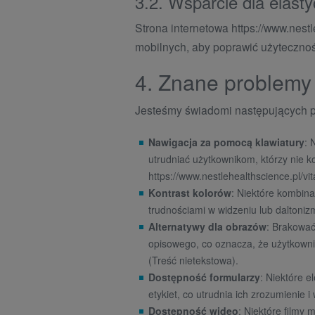
3.2. Wsparcie dla elastyc
Strona internetowa https://www.nest
mobilnych, aby poprawić użytecznoś
4. Znane problemy
Jesteśmy świadomi następujących pr
Nawigacja za pomocą klawiatury
: 
utrudniać użytkownikom, którzy nie ko
https://www.nestlehealthscience.pl/v
Kontrast kolorów
: Niektóre kombina
trudnościami w widzeniu lub daltoni
Alternatywy dla obrazów
: Brakować
opisowego, co oznacza, że użytkowni
(Treść nietekstowa).
Dostępność formularzy
: Niektóre 
etykiet, co utrudnia ich zrozumienie i
Dostępność wideo
: Niektóre filmy 