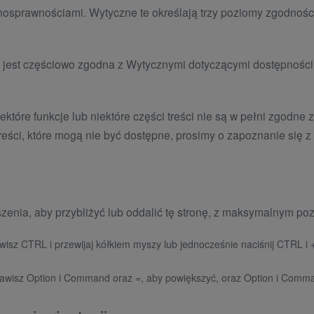
łnosprawnościami. Wytyczne te określają trzy poziomy zgodnoś
lo jest częściowo zgodna z Wytycznymi dotyczącymi dostępności
które funkcje lub niektóre części treści nie są w pełni zgodn
treści, które mogą nie być dostępne, prosimy o zapoznanie się 
szenia, aby przybliżyć lub oddalić tę stronę, z maksymalnym 
lawisz CTRL i przewijaj kółkiem myszy lub jednocześnie naciśnij CTRL i
 klawisz Option i Command oraz =, aby powiększyć, oraz Option i Comm