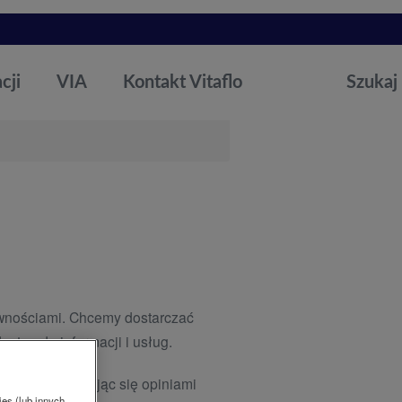
cji
VIA
Kontakt Vitaflo
Szukaj
rawnościami. Chcemy dostarczać
stęp do informacji i usług.
pności i kierując się opiniami
ies (lub innych