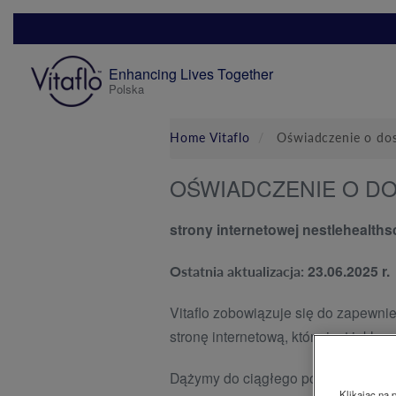
Skip
to
main
Enhancing Lives Together
content
Polska
Mobile
Menu
Home Vitaflo
Oświadczenie o dos
OŚWIADCZENIE O D
strony internetowej nestlehealthsc
23.06.2025 r.
Ostatnia aktualizacja:
Vitaflo zobowiązuje się do zapewni
stronę internetową, która jest inkl
Dążymy do ciągłego poprawiania doś
Klikając na 