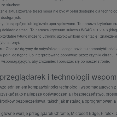
y ze słuchem.
cznie aktualizowane treści mogą nie być w pełni dostępne dla technol
t dostępnych.
omy nie są spójne lub logicznie uporządkowane. To narusza kryterium 
ują dokładnie treści. To narusza kryterium sukcesu WCAG 2.1 2.4.6 (Nagłó
eprzydatne tytuły; może to utrudnić użytkownikom orientację i znalezien
tuł strony).
nu
: Chociaż dążymy do satysfakcjonującego poziomu kompatybilności z c
w pełni dostępne lub interpretowane poprawnie przez czytniki ekranu.
h wspomagających, aby zrozumieć i poruszać się po naszej stronie.
przeglądarek i technologii wspo
uwzględnieniem kompatybilności technologii wspomagających 
uzyskać jako najlepsze doświadczenia i bezpieczeństwo, prosi
 środków bezpieczeństwa, takich jak instalacja oprogramowania
 główne wersje przeglądarek Chrome, Microsoft Edge, Firefox, 