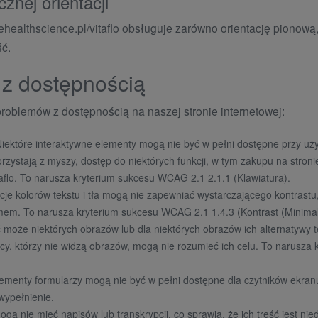
znej orientacji
lehealthscience.pl/vitaflo obsługuje zarówno orientację pionową
ć.
 z dostępnością
oblemów z dostępnością na naszej stronie internetowej:
Niektóre interaktywne elementy mogą nie być w pełni dostępne przy uży
rzystają z myszy, dostęp do niektórych funkcji, w tym zakupu na stroni
itaflo. To narusza kryterium sukcesu WCAG 2.1 2.1.1 (Klawiatura).
cje kolorów tekstu i tła mogą nie zapewniać wystarczającego kontrastu,
zmem. To narusza kryterium sukcesu WCAG 2.1 1.4.3 (Kontrast (Minimal
 może niektórych obrazów lub dla niektórych obrazów ich alternatywy
cy, którzy nie widzą obrazów, mogą nie rozumieć ich celu. To narusza
elementy formularzy mogą nie być w pełni dostępne dla czytników ekra
 wypełnienie.
mogą nie mieć napisów lub transkrypcji, co sprawia, że ich treść jest n