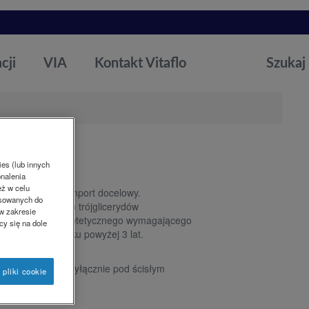
cji
VIA
Kontakt Vitaflo
Szukaj
ies (lub innych
onalenia
eż w celu
o. Produkt na import docelowy.
osowanych do
, będący źródłem trójglicerydów
w zakresie
 postępowania dietetycznego wymagającego
cy się na dole
pacjentów w wieku powyżej 3 lat.
 dietetycznego wyłącznie pod ścisłym
 pliki cookie