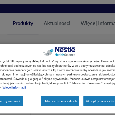
Produkty
Aktualnosci
Więcej Informa
®
MCTprocal
przycisk “Akceptuję wszystkie pliki cookie” wyrażasz zgodę na wykorzystanie plików cook
chnologii) pochodzących od nas lub naszych partnerów w celu zoptymalizowania i udosk
iadczenia związanego z korzystaniem z tej strony, mierzenia liczby odwiedzin, jak równi
Żywność specjalnego przeznaczenia medyczneg
istotnych informacji umożliwiających nam i naszym partnerom dostarczanie reklam dost
Produkt w postaci proszku o neutralnym smaku
eresowań. Dowiedz się więcej w Polityce prywatności. Możesz ustawić swoje preferencje 
średniołańcuchowych (MCT) przeznaczony do
s tutaj, jak również w dowolnej chwili, klikając na link "Ustawienia Prywatności", znajdują
stosowania diety o wysokiej zawartości MCT, u 
y.
Więcej informacji
MCTProcal jest przeznaczony do postępowania
ia Prywatności
Odrzucenie wszystkich
Akceptuję wszystkie
nadzorem lekarza.