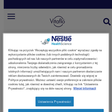
Skip
to
main
TO NIE JEST
content
Mobile
SŁOMIANY ZAPAŁ...
Menu
Plastikowe słomki zostały
wyeliminowane z naszych produktów
Klikając na przycisk “Akceptuję wszystkie pliki cookie” wyrażasz zgodę na
wykorzystanie plików cookies (lub innych podobnych technologii)
ProZero, dzięki czemu cała oferta Vitaflo
pochodzących od nas lub naszych partnerów w celu zoptymalizowania i
jest już od nich wolna.
udoskonalenia Twojego doświadczenia związanego z korzystaniem z tej
strony, mierzenia liczby odwiedzin, jak również w celu gromadzenia
istotnych informacji umożliwiających nam i naszym partnerom dostarczanie
reklam dostosowanych do Twoich zainteresowań. Dowiedz się więcej w
Świat odchodzi od używania plastikowych słomek i my też chcieliśmy
Polityce prywatności. Możesz ustawić swoje preferencje w zakresie plików
mieć w tym swój mały udział. Wyeliminowanie tych akcesoriów z
cookies tutaj, jak również w dowolnej chwili, klikając na link "Ustawienia
naszego asortymentu pod koniec 2019 roku oznaczało, że tylko w 2020
Prywatności", znajdujący się na dole naszej strony.
Więcej informacji
roku uniknęliśmy użycia, a następnie wyrzucenia 1,6 miliona słomek. Te
oszczędności będą jeszcze większe, co przełoży się na ponad 8
milionów słomek, których nie użyjemy w naszym procesie pakowania w
Ustawienia Prywatności
ciągu najbliższych 5 lat.