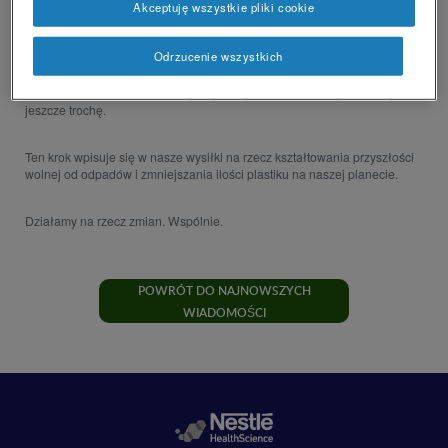
Akceptuję wszystkie pliki cookie
Te liczby robią wrażenie, prawda? Aż trudno je sobie wyobrazić, dlatego
przedstawimy je obrazowo.
Odrzucenie wszystkich
Gdyby te 8 milionów słomek ułożyć jedna po drugiej, ciągnęłyby się
przez prawie 1200 km. To tak, jakby przejechać znad Bałtyku w Tatry – i
jeszcze trochę.
Ten krok wpisuje się w nasze wysiłki na rzecz kształtowania przyszłości
wolnej od odpadów i zmniejszania ilości plastiku na naszej planecie.
Działamy na rzecz zmian. Wspólnie.
POWRÓT DO NAJNOWSZYCH
WIADOMOŚCI