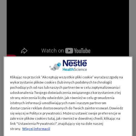
Kiedy pierwszy raz spotykamy się z żywnością
Klikając na przycisk “Akceptuję wszystkie pliki cookie” wyrażasz zgodę na
medyczną, nie zawsze jesteśmy pewni jak ją
wykorzystanie plików cookies (lub innych podobnych technologii)
stosować, by była dla nas jak najlepszym
pochodzących od nas lub naszych partnerów w celu zoptymalizowania i
udoskonalenia Twojego doświadczenia związanego z korzystaniem z tej
wsparciem w procesie leczenia. Na co warto
strony, mierzenia liczby odwiedzin, jak również w celu gromadzenia
zwrócić uwagę?
istotnych informacji umożliwiających nam i naszym partnerom
dostarczanie reklam dostosowanych do Twoich zainteresowań. Dowiedz
się więcej w Polityce prywatności. Możesz ustawić swoje preferencje w
Po pierwsze, jeśli korzystamy z żywności
zakresie plików cookies tutaj, jak również w dowolnej chwili, klikając na
medycznej w formie płynnej, jak np. Resource
link "Ustawienia Prywatności", znajdujący się na dole naszej
Protein, pijmy ją powoli i małymi łykami,
strony.
Więcej informacji
szczególnie na początku stosowania. Pozwoli to