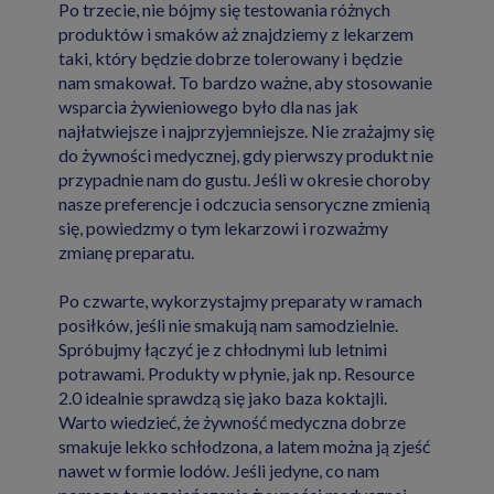
Po trzecie, nie bójmy się testowania różnych
produktów i smaków aż znajdziemy z lekarzem
taki, który będzie dobrze tolerowany i będzie
nam smakował. To bardzo ważne, aby stosowanie
wsparcia żywieniowego było dla nas jak
najłatwiejsze i najprzyjemniejsze. Nie zrażajmy się
do żywności medycznej, gdy pierwszy produkt nie
przypadnie nam do gustu. Jeśli w okresie choroby
nasze preferencje i odczucia sensoryczne zmienią
się, powiedzmy o tym lekarzowi i rozważmy
zmianę preparatu.
Po czwarte, wykorzystajmy preparaty w ramach
posiłków, jeśli nie smakują nam samodzielnie.
Spróbujmy łączyć je z chłodnymi lub letnimi
potrawami. Produkty w płynie, jak np. Resource
2.0 idealnie sprawdzą się jako baza koktajli.
Warto wiedzieć, że żywność medyczna dobrze
smakuje lekko schłodzona, a latem można ją zjeść
nawet w formie lodów. Jeśli jedyne, co nam