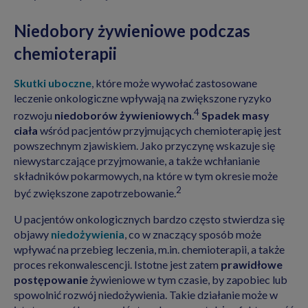
Niedobory żywieniowe podczas
chemioterapii
Skutki uboczne
, które może wywołać zastosowane
leczenie onkologiczne wpływają na zwiększone ryzyko
4
rozwoju
niedoborów żywieniowych
.
Spadek masy
ciała
wśród pacjentów przyjmujących chemioterapię jest
powszechnym zjawiskiem. Jako przyczynę wskazuje się
niewystarczające przyjmowanie, a także wchłanianie
składników pokarmowych, na które w tym okresie może
2
być zwiększone zapotrzebowanie.
U pacjentów onkologicznych bardzo często stwierdza się
objawy
niedożywienia
, co w znaczący sposób może
wpływać na przebieg leczenia, m.in. chemioterapii, a także
proces rekonwalescencji. Istotne jest zatem
prawidłowe
postępowanie
żywieniowe w tym czasie, by zapobiec lub
spowolnić rozwój niedożywienia. Takie działanie może w