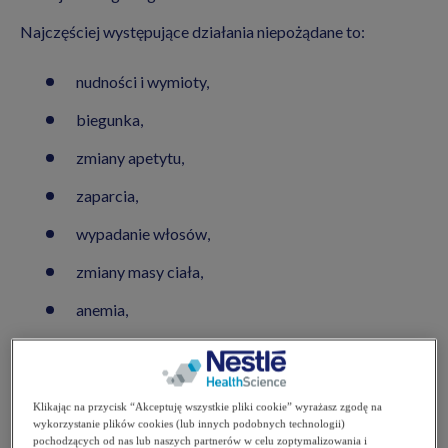
Najczęściej występujące działania niepożądane to:
nudności i wymioty,
biegunka,
zmiany apetytu,
zaparcia,
wypadanie włosów,
zmiany masy ciała,
anemia,
dolegliwości w obrębie jamy ustnej, takie jak ból
podczas przełykania,
podatność na infekcje,
Klikając na przycisk “Akceptuję wszystkie pliki cookie” wyrażasz zgodę na
wykorzystanie plików cookies (lub innych podobnych technologii)
pochodzących od nas lub naszych partnerów w celu zoptymalizowania i
odczuwanie zmęczenia,