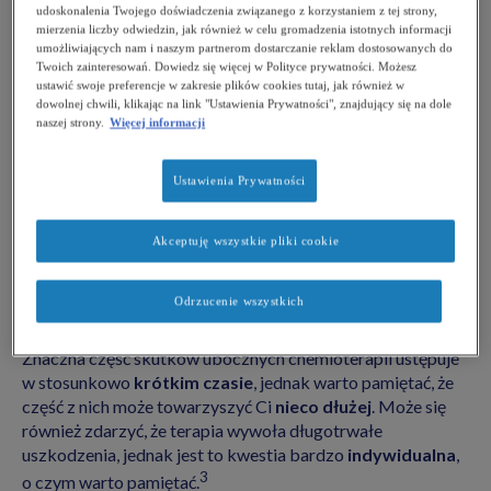
udoskonalenia Twojego doświadczenia związanego z korzystaniem z tej strony,
mierzenia liczby odwiedzin, jak również w celu gromadzenia istotnych informacji
zmiany dotyczące skóry, takie jak suchość,
umożliwiających nam i naszym partnerom dostarczanie reklam dostosowanych do
Twoich zainteresowań. Dowiedz się więcej w Polityce prywatności. Możesz
problemy z nerkami,
ustawić swoje preferencje w zakresie plików cookies tutaj, jak również w
dowolnej chwili, klikając na link "Ustawienia Prywatności", znajdujący się na dole
zaburzenia koncentracji,
naszej strony.
Więcej informacji
zmiany nastroju,
Ustawienia Prywatności
3
problemy z płodnością.
Akceptuję wszystkie pliki cookie
Czy działania niepożądane utrzymują
Odrzucenie wszystkich
się długo?
Znaczna część skutków ubocznych chemioterapii ustępuje
w stosunkowo
krótkim czasie
, jednak warto pamiętać, że
część z nich może towarzyszyć Ci
nieco dłużej
. Może się
również zdarzyć, że terapia wywoła długotrwałe
uszkodzenia, jednak jest to kwestia bardzo
indywidualna
,
3
o czym warto pamiętać.