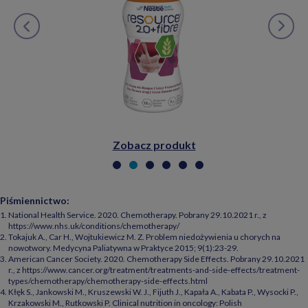
Zobacz produkt
Piśmiennictwo:
National Health Service. 2020. Chemotherapy. Pobrany 29.10.2021 r., z
https://www.nhs.uk/conditions/chemotherapy/
Tokajuk A., Car H., Wojtukiewicz M. Z. Problem niedożywienia u chorych na
nowotwory. Medycyna Paliatywna w Praktyce 2015; 9(1):23-29.
American Cancer Society. 2020. Chemotherapy Side Effects. Pobrany 29.10.2021
r., z https://www.cancer.org/treatment/treatments-and-side-effects/treatment-
types/chemotherapy/chemotherapy-side-effects.html
Kłęk S., Jankowski M., Kruszewski W. J., Fijuth J., Kapała A., Kabata P., Wysocki P.,
Krzakowski M., Rutkowski P. Clinical nutrition in oncology: Polish