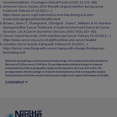
recommendations. Oncology in Clinical Practice 2015; 11:172–188.
American Cancer Society. 2019. Benefits of good nutrition during cancer
treatment. Pobrany 29.10.2021 r., z
https://www.cancer.org/treatment/survivorship-during-and-after-
treatment/coping/nutrition/benefits.html
Brown J., Byers T., Thompson K., Eldridge B., Doyle C., Williams A. M. Nutrition
During and After Cancer Treatment: A Guide for Informed Choices by Cancer
Survivors. CA: A Cancer Journal for Clinicians 2001; 51(3),153–181.
Cancer Council Australia. 2019. Nutrition and Cancer. Pobrany 29.10.2021 r., z
https://www.cancer.org.au/assets/pdf/nutrition-and-cancer-booklet
Canadian Cancer Society. Eating well. Pobrany 29.10.2021 r., z
https://cancer.ca/en/living-with-cancer/coping-with-changes/feeling-your-
best/eating-well
Żywność specjalnego przeznaczenia medycznego. Stosować pod kontrolą lekarza.
Resource 2.0, Resource 2.0+Fibre: Do postępowania dietetycznego w stanach
niedożywienia i/lub w przypadku ryzyka niedożywienia. Resource Protein: Do
postępowania dietetycznego w stanach niedożywienia i/lub w przypadku ryzyka
niedożywienia, któremu może towarzyszyć zwiększone zapotrzebowanie na białko.
Czytaj więcej