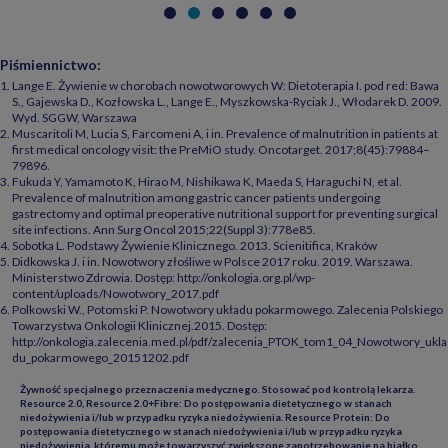
Piśmiennictwo:
Lange E. Żywienie w chorobach nowotworowych W: Dietoterapia I. pod red: Bawa
S., Gajewska D., Kozłowska L., Lange E., Myszkowska-Ryciak J., Włodarek D. 2009.
Wyd. SGGW, Warszawa
Muscaritoli M, Lucia S, Farcomeni A, i in. Prevalence of malnutrition in patients at
first medical oncology visit: the PreMiO study. Oncotarget. 2017;8(45):79884–
79896.
Fukuda Y, Yamamoto K, Hirao M, Nishikawa K, Maeda S, Haraguchi N, et al.
Prevalence of malnutrition among gastric cancer patients undergoing
gastrectomy and optimal preoperative nutritional support for preventing surgical
site infections. Ann Surg Oncol 2015;22(Suppl 3):778e85.
Sobotka L. Podstawy Żywienie Klinicznego. 2013. Scienitifica, Kraków
Didkowska J. i in. Nowotwory złośliwe w Polsce 2017 roku. 2019. Warszawa.
Ministerstwo Zdrowia. Dostęp: http://onkologia.org.pl/wp-
content/uploads/Nowotwory_2017.pdf
Polkowski W., Potomski P. Nowotwory układu pokarmowego. Zalecenia Polskiego
Towarzystwa Onkologii Klinicznej.2015. Dostęp:
http://onkologia.zalecenia.med.pl/pdf/zalecenia_PTOK_tom1_04_Nowotwory_ukla
du_pokarmowego_20151202.pdf
Żywność specjalnego przeznaczenia medycznego. Stosować pod kontrolą lekarza.
Resource 2.0, Resource 2.0+Fibre: Do postępowania dietetycznego w stanach
niedożywienia i/lub w przypadku ryzyka niedożywienia. Resource Protein: Do
postępowania dietetycznego w stanach niedożywienia i/lub w przypadku ryzyka
niedożywienia, któremu może towarzyszyć zwiększone zapotrzebowanie na białko.