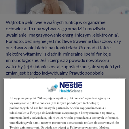
Wątroba pełni wiele ważnych funkcji w organizmie
człowieka. To ona wytwarza, gromadzi i umożliwia
uwalnianie i magazynowanie energii niczym „elektrownia”.
Ponadto, bez niej nie jest możliwe trawienie tłuszczów, czy
przetwarzanie białek na tkanki ciała. Gromadzi także
niektóre witaminy i składniki mineralne i pełni funkcje
immunologiczne. Jeśli cierpisz z powodu nowotworu
wątroby, jej działanie zostaje upośledzone, ale stopień tych
zmian jest bardzo indywidualny. Prawdopodobnie
odczuwasz także często brak apetytu, co znacznie utrudnia
realizację zaleceń związanych z żywieniem.
Jak powinna wyglądać Twoja dieta?
Klikając na przycisk “Akceptuję wszystkie pliki cookie” wyrażasz zgodę na
wykorzystanie plików cookies (lub innych podobnych technologii)
pochodzących od nas lub naszych partnerów w celu zoptymalizowania i
Jeśli to tylko możliwe, uwzględniaj
w diecie wszystkie
udoskonalenia Twojego doświadczenia związanego z korzystaniem z tej strony,
mierzenia liczby odwiedzin, jak również w celu gromadzenia istotnych informacji
grupy produktów opisane w ogólnych zaleceniach
umożliwiających nam i naszym partnerom dostarczanie reklam dostosowanych do
żywieniowych
tutaj:
Dieta w trakcie leczenia
Twoich zainteresowań. Dowiedz się więcej w Polityce prywatności. Możesz