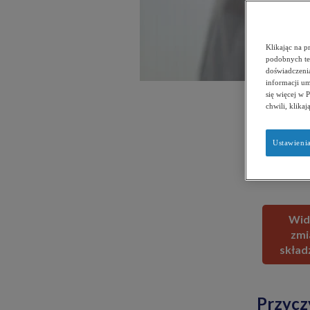
Klikając na p
podobnych te
doświadczenia
informacji u
się więcej w 
chwili, klikaj
U osoby ni
radzić so
Ustawieni
Wid
zmi
składz
Przycz