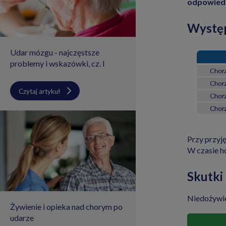
odpowiedn
Występ
Udar mózgu - najczęstsze
problemy i wskazówki, cz. I
Czytaj artykuł
Przy przyję
W czasie h
Skutki
Niedożywie
Żywienie i opieka nad chorym po
udarze