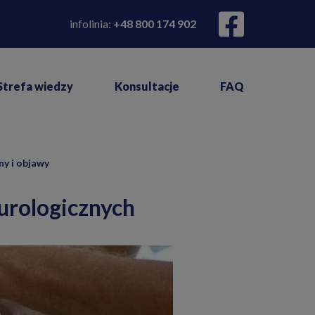
infolinia:
+48 800 174 902
Strefa wiedzy
Konsultacje
FAQ
ny i objawy
urologicznych