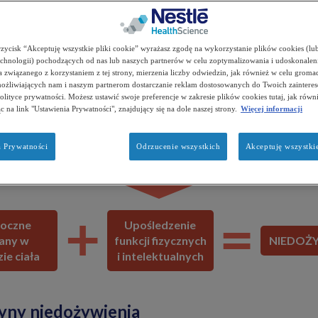
rzycisk “Akceptuję wszystkie pliki cookie” wyrażasz zgodę na wykorzystanie plików cookies (lu
chnologii) pochodzących od nas lub naszych partnerów w celu zoptymalizowania i udoskonalen
 związanego z korzystaniem z tej strony, mierzenia liczby odwiedzin, jak również w celu groma
możliwiających nam i naszym partnerom dostarczanie reklam dostosowanych do Twoich zainter
Polityce prywatności. Możesz ustawić swoje preferencje w zakresie plików cookies tutaj, jak rów
ąc na link "Ustawienia Prywatności", znajdujący się na dole naszej strony.
Więcej informacji
edożywionej leczenie każdej choroby może być trudniejsze.
Czy wi
bie z niedożywieniem u pacjentów neurologicznych?
a Prywatności
Odrzucenie wszystkich
Akceptuję wszystkie
Nieprawidłowe spożycie składników odżywczych
oczne
Upośledzenie
any w
funkcji fizycznych
NIEDOŻY
ie ciała
i intelektualnych
yny niedożywienia