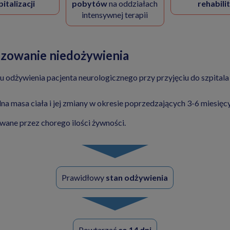
italizacji
pobytów
na oddziałach
rehabilit
intensywnej terapii
zowanie niedożywienia
 odżywienia pacjenta neurologicznego przy przyjęciu do szpitala -
lna masa ciała i jej zmiany w okresie poprzedzających 3-6 miesięcy
wane przez chorego ilości żywności.
Prawidłowy
stan odżywienia
Powtarzać
co 14 dni