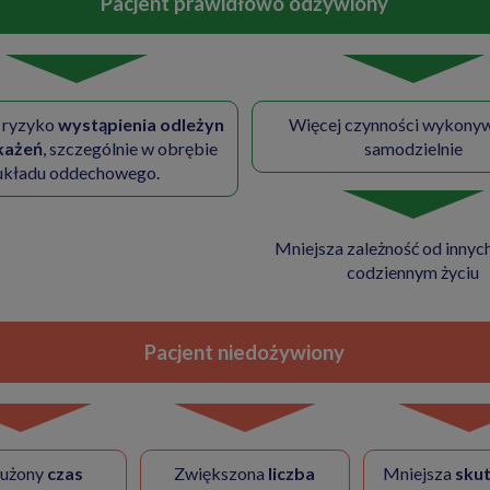
Pacjent prawidłowo odżywiony
 ryzyko
wystąpienia odleżyn
Więcej czynności wykony
każeń
, szczególnie w obrębie
samodzielnie
układu oddechowego.
Mniejsza zależność od innyc
codziennym życiu
Pacjent niedożywiony
użony
czas
Zwiększona
liczba
Mniejsza
sku