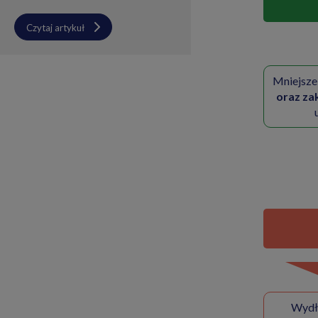
Czytaj artykuł
Mniejsze
oraz za
Wydł