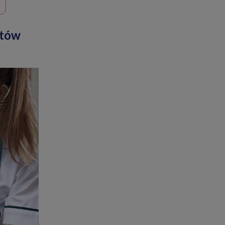
a
ntów