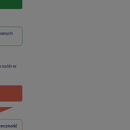
wanych
h osób w
teczność