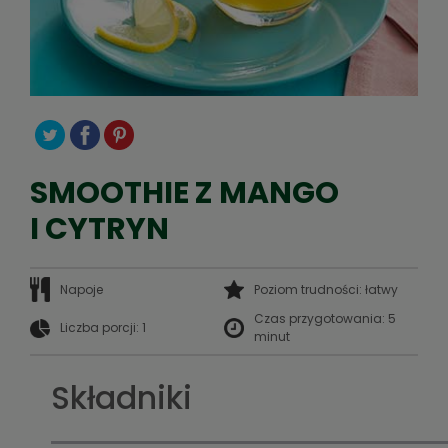
SMOOTHIE Z MANGO
I CYTRYN
Napoje
Poziom trudności:
łatwy
Czas przygotowania:
5
Liczba porcji:
1
minut
Składniki