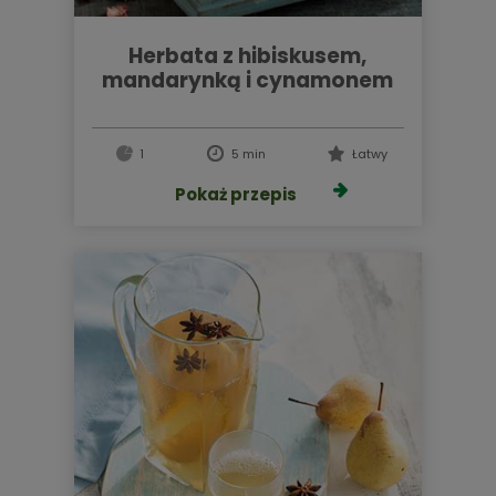
herbata z hibiskusem,
mandarynką i cynamonem
1
5 min
Łatwy
Pokaż przepis