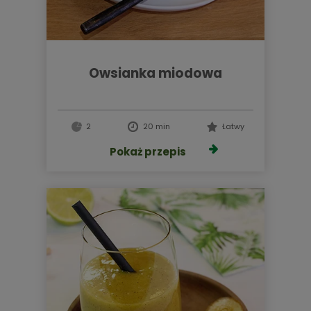
owsianka miodowa
2
20 min
Łatwy
Pokaż przepis