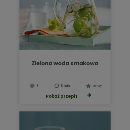
zielona woda smakowa
3
5 min
Łatwy
Pokaż przepis