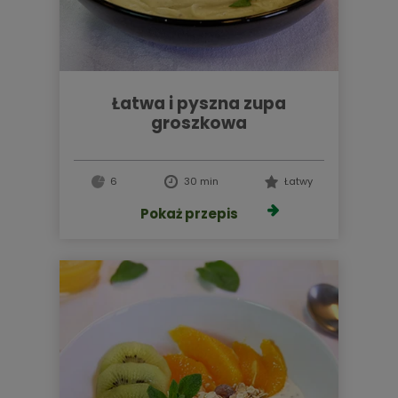
łatwa i pyszna zupa
groszkowa
6
30 min
Łatwy
Pokaż przepis