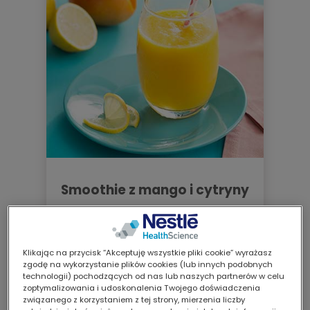
smoothie z mango i cytryny
1
5 min
Łatwy
Klikając na przycisk “Akceptuję wszystkie pliki cookie” wyrażasz
zgodę na wykorzystanie plików cookies (lub innych podobnych
Pokaż przepis
technologii) pochodzących od nas lub naszych partnerów w celu
zoptymalizowania i udoskonalenia Twojego doświadczenia
związanego z korzystaniem z tej strony, mierzenia liczby