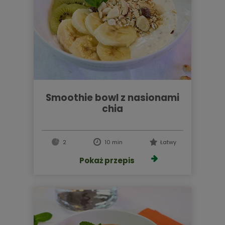
smoothie bowl z nasionami
chia
2
10 min
Łatwy
Pokaż przepis