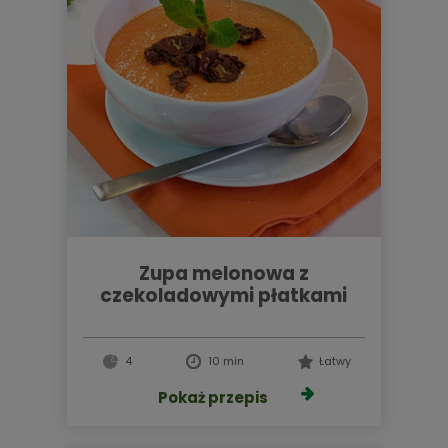
zupa melonowa z
czekoladowymi płatkami
4
10 min
Łatwy
Pokaż przepis