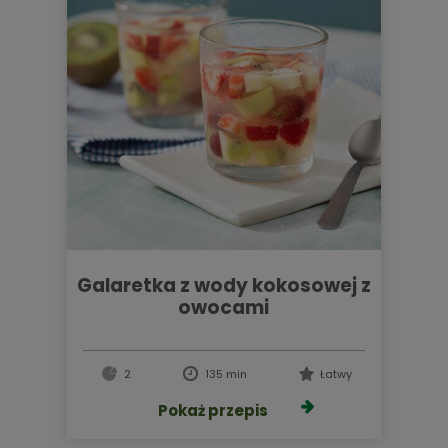
galaretka z wody kokosowej z
owocami
2
135 min
Łatwy
Pokaż przepis