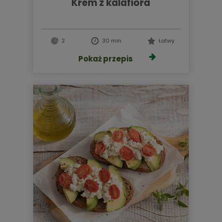
krem z kalafiora
2
30 min
Łatwy
Pokaż przepis