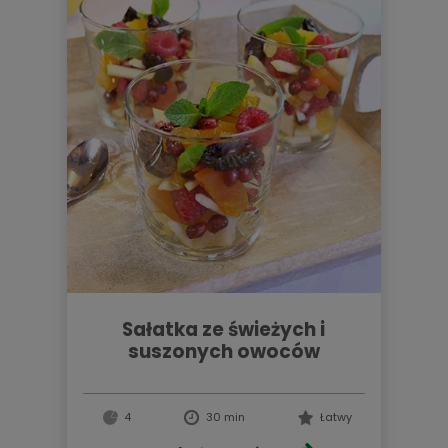
sałatka ze świeżych i
suszonych owoców
4
30 min
Łatwy