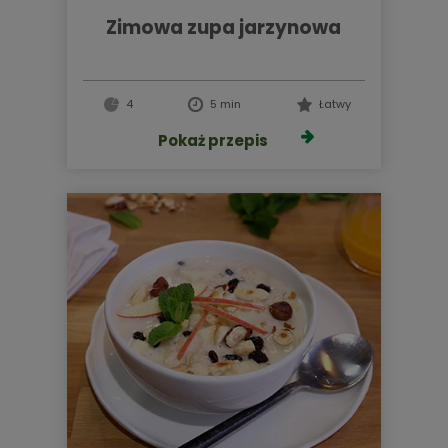
zimowa zupa jarzynowa
4
5 min
Łatwy
Pokaż przepis