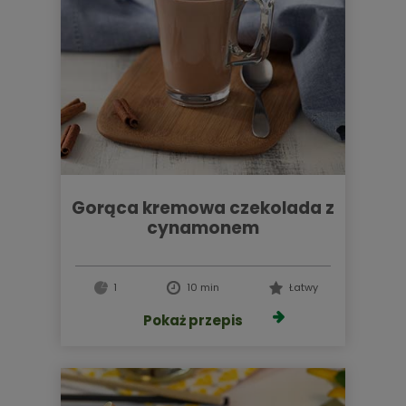
gorąca kremowa czekolada z
cynamonem
1
10 min
Łatwy
Pokaż przepis