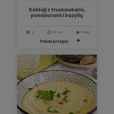
koktajl z truskawkami,
pomidorami i bazylią
2
10 min
Łatwy
Pokaż przepis