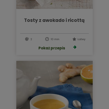
tosty z awokado i ricottą
2
10 min
Łatwy
Pokaż przepis