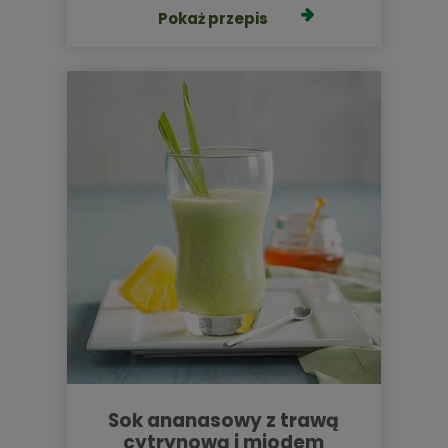
Pokaż przepis
sok ananasowy z trawą
cytrynową i miodem