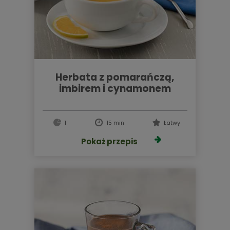
herbata z pomarańczą,
imbirem i cynamonem
1
15 min
Łatwy
Pokaż przepis