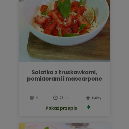
sałatka z truskawkami,
pomidorami i mascarpone
4
25 min
Łatwy
Pokaż przepis