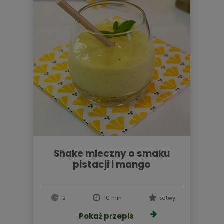
shake mleczny o smaku
pistacji i mango
2
10 min
Łatwy
Pokaż przepis