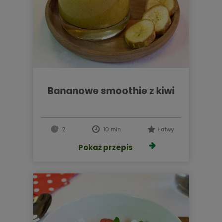
bananowe smoothie z kiwi
2
10 min
Łatwy
Pokaż przepis