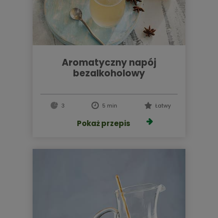
aromatyczny napój
bezalkoholowy
3
5 min
Łatwy
Pokaż przepis